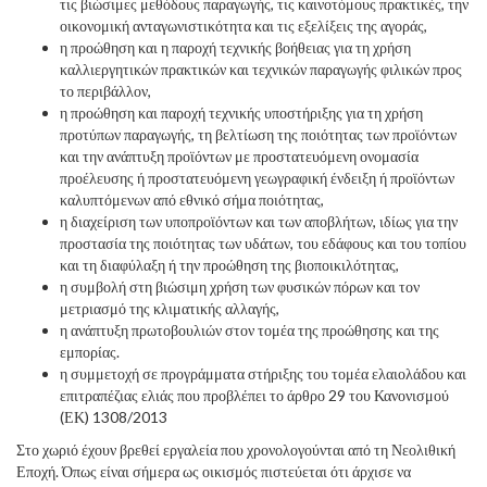
τις βιώσιμες μεθόδους παραγωγής, τις καινοτόμους πρακτικές, την
οικονομική ανταγωνιστικότητα και τις εξελίξεις της αγοράς,
η προώθηση και η παροχή τεχνικής βοήθειας για τη χρήση
καλλιεργητικών πρακτικών και τεχνικών παραγωγής φιλικών προς
το περιβάλλον,
η προώθηση και παροχή τεχνικής υποστήριξης για τη χρήση
προτύπων παραγωγής, τη βελτίωση της ποιότητας των προϊόντων
και την ανάπτυξη προϊόντων με προστατευόμενη ονομασία
προέλευσης ή προστατευόμενη γεωγραφική ένδειξη ή προϊόντων
καλυπτόμενων από εθνικό σήμα ποιότητας,
η διαχείριση των υποπροϊόντων και των αποβλήτων, ιδίως για την
προστασία της ποιότητας των υδάτων, του εδάφους και του τοπίου
και τη διαφύλαξη ή την προώθηση της βιοποικιλότητας,
η συμβολή στη βιώσιμη χρήση των φυσικών πόρων και τον
μετριασμό της κλιματικής αλλαγής,
η ανάπτυξη πρωτοβουλιών στον τομέα της προώθησης και της
εμπορίας.
η συμμετοχή σε προγράμματα στήριξης του τομέα ελαιολάδου και
επιτραπέζιας ελιάς που προβλέπει το άρθρο 29 του Κανονισμού
(ΕΚ) 1308/2013
Στο χωριό έχουν βρεθεί εργαλεία που χρονολογούνται από τη Νεολιθική
Εποχή. Όπως είναι σήμερα ως οικισμός πιστεύεται ότι άρχισε να