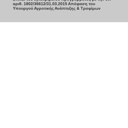
αριθ. 1802/36612/31.03.2015 Απόφαση του
Υπουργού Αγροτικής Ανάπτυξης & Τροφίμων