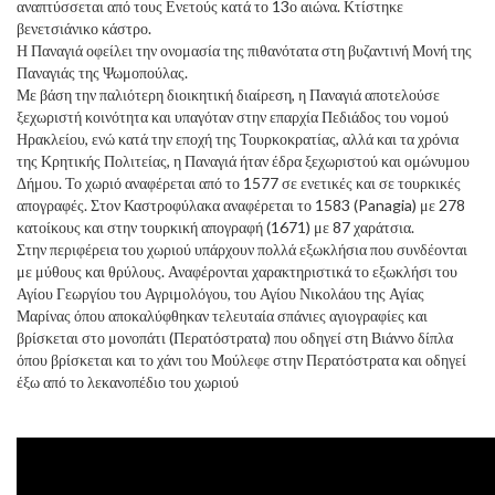
αναπτύσσεται από τους Ενετούς κατά το 13ο αιώνα. Κτίστηκε
βενετσιάνικο κάστρο.
Η Παναγιά οφείλει την ονομασία της πιθανότατα στη βυζαντινή Μονή της
Παναγιάς της Ψωμοπούλας.
Με βάση την παλιότερη διοικητική διαίρεση, η Παναγιά αποτελούσε
ξεχωριστή κοινότητα και υπαγόταν στην επαρχία Πεδιάδος του νομού
Ηρακλείου, ενώ κατά την εποχή της Τουρκοκρατίας, αλλά και τα χρόνια
της Κρητικής Πολιτείας, η Παναγιά ήταν έδρα ξεχωριστού και ομώνυμου
Δήμου. Το χωριό αναφέρεται από το 1577 σε ενετικές και σε τουρκικές
απογραφές. Στον Καστροφύλακα αναφέρεται το 1583 (Panagia) με 278
κατοίκους και στην τουρκική απογραφή (1671) με 87 χαράτσια.
Στην περιφέρεια του χωριού υπάρχουν πολλά εξωκλήσια που συνδέονται
με μύθους και θρύλους. Αναφέρονται χαρακτηριστικά το εξωκλήσι του
Αγίου Γεωργίου του Αγριμολόγου, του Αγίου Νικολάου της Αγίας
Μαρίνας όπου αποκαλύφθηκαν τελευταία σπάνιες αγιογραφίες και
βρίσκεται στο μονοπάτι (Περατόστρατα) που οδηγεί στη Βιάννο δίπλα
όπου βρίσκεται και το χάνι του Μούλεφε στην Περατόστρατα και οδηγεί
έξω από το λεκανοπέδιο του χωριού